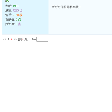
发帖:
1901
!!!谢谢你的无私奉献！
威望:
7235 点
铜币:
2168 枚
贡献值:
0 点
好评度:
0 点
<<
1
2
>>
[共
2
页] Go