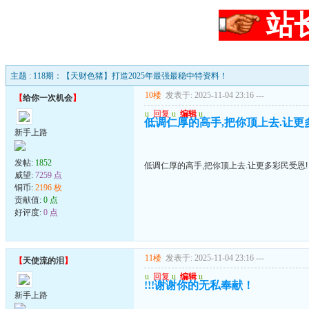
站
主题 : 118期：【天财色猪】打造2025年最强最稳中特资料！
10楼
发表于: 2025-11-04 23:16
---
【
给你一次机会
】
u
回复
u
编辑
u
低调仁厚的高手,把你顶上去.让更
新手上路
发帖:
1852
低调仁厚的高手,把你顶上去.让更多彩民受恩!
威望:
7259 点
铜币:
2196 枚
贡献值:
0 点
好评度:
0 点
11楼
发表于: 2025-11-04 23:16
---
【
天使流的泪
】
u
回复
u
编辑
u
!!!谢谢你的无私奉献！
新手上路