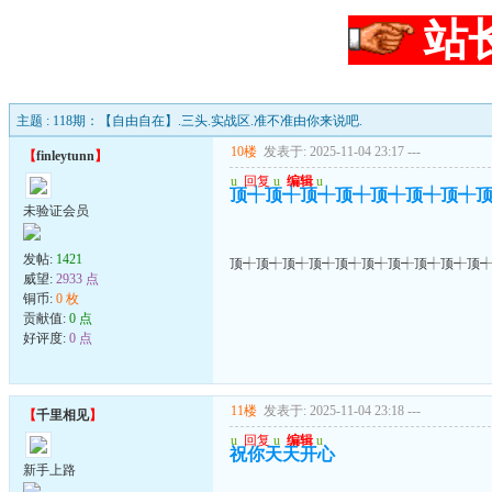
站
主题 : 118期：【自由自在】.三头.实战区.准不准由你来说吧.
10楼
发表于: 2025-11-04 23:17
---
【
finleytunn
】
u
回复
u
编辑
u
顶┽顶┽顶┽顶┽顶┽顶┽顶┽
未验证会员
发帖:
1421
顶┽顶┽顶┽顶┽顶┽顶┽顶┽顶┽顶┽顶
威望:
2933 点
铜币:
0 枚
贡献值:
0 点
好评度:
0 点
11楼
发表于: 2025-11-04 23:18
---
【
千里相见
】
u
回复
u
编辑
u
祝你天天开心
新手上路