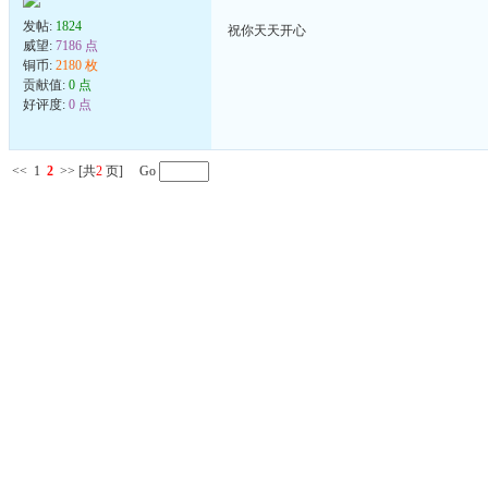
发帖:
1824
祝你天天开心
威望:
7186 点
铜币:
2180 枚
贡献值:
0 点
好评度:
0 点
<<
1
2
>>
[共
2
页] Go