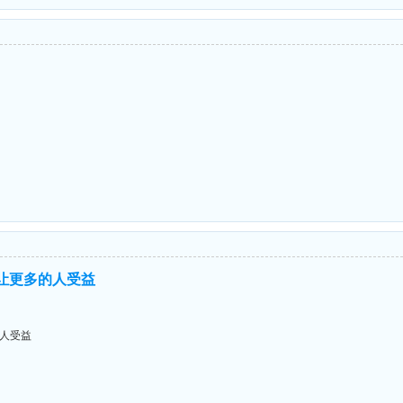
,让更多的人受益
的人受益