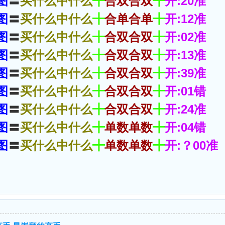
图
〓
买什么中什么
╋
合双合双
╋
开:20准
图
〓
买什么中什么
╋
合单合单
╋
开:12准
图
〓
买什么中什么
╋
合双合双
╋
开:02准
图
〓
买什么中什么
╋
合双合双
╋
开:13准
图
〓
买什么中什么
╋
合双合双
╋
开:39准
图
〓
买什么中什么
╋
合双合双
╋
开:01错
图
〓
买什么中什么
╋
合双合双
╋
开:24准
图
〓
买什么中什么
╋
单数单数
╋
开:04错
图
〓
买什么中什么
╋
单数单数
╋
开:？00准