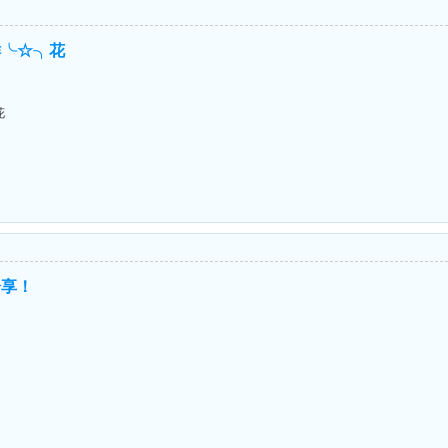
鲜╰☆╮花
花
分享！