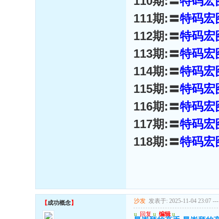
110期:〓
特码宏
111期:〓
特码宏
112期:〓
特码宏
113期:〓
特码宏
114期:〓
特码宏
115期:〓
特码宏
116期:〓
特码宏
117期:〓
特码宏
118期:〓
特码宏
沙发
发表于: 2025-11-04 23:07
---
【
成功概念
】
u
回复
u
编辑
u