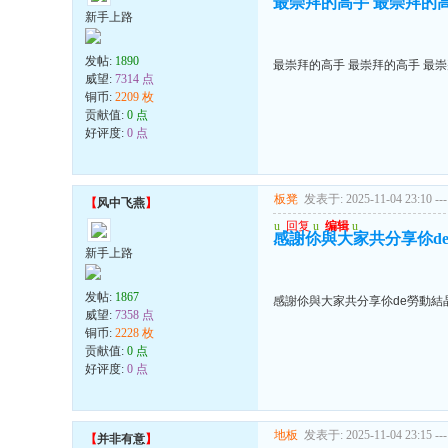
最崇拜的高手 最崇拜的
新手上路
发帖:
1890
最崇拜的高手 最崇拜的高手 最
威望:
7314 点
铜币:
2209 枚
贡献值:
0 点
好评度:
0 点
板凳
发表于: 2025-11-04 23:10
---
【
风中飞燕
】
u
回复
u
编辑
u
感謝伱與大家共分享伱d
新手上路
发帖:
1867
感謝伱與大家共分享伱de勞動結
威望:
7358 点
铜币:
2228 枚
贡献值:
0 点
好评度:
0 点
地板
发表于: 2025-11-04 23:15
---
【
并非有意
】