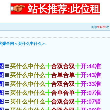
站长推荐:此位租
阅读
986295
次 
火爆全网＜买什么中什么＞.
图
〓
买什么中什么
╋
合双合双
╋
开:44准
图
〓
买什么中什么
╋
合单合单
╋
开:43准
图
〓
买什么中什么
╋
合双合双
╋
开:33准
图
〓
买什么中什么
╋
合单合单
╋
开:07准
图
〓
买什么中什么
╋
合双合双
╋
开:07错